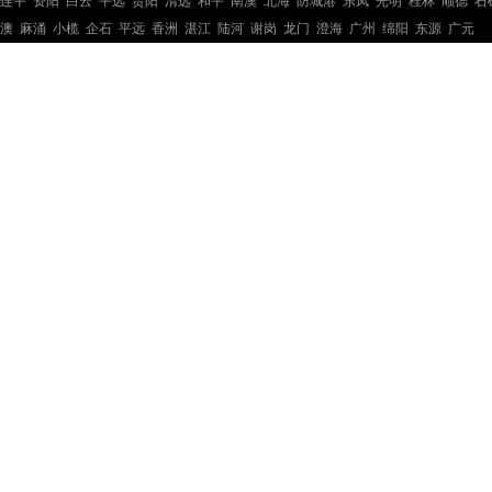
连平
资阳
白云
平远
贵阳
清远
和平
南澳
北海
防城港
东凤
光明
桂林
顺德
石
澳
麻涌
小榄
企石
平远
香洲
湛江
陆河
谢岗
龙门
澄海
广州
绵阳
东源
广元
钢结构工程
钢结构工程
钢结构工程
钢结构工程
钢结构工程
钢结构工程