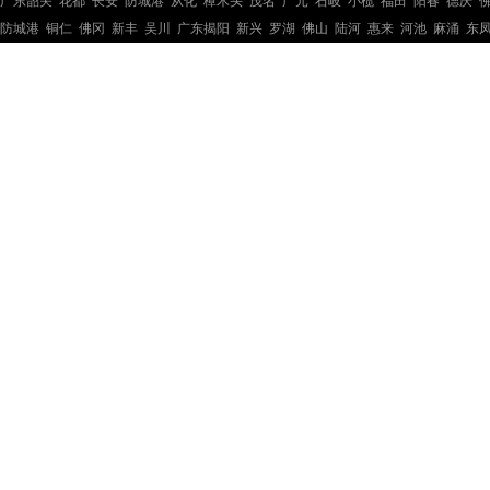
广东韶关
花都
长安
防城港
从化
樟木头
茂名
广元
石岐
小榄
福田
阳春
德庆
防城港
铜仁
佛冈
新丰
吴川
广东揭阳
新兴
罗湖
佛山
陆河
惠来
河池
麻涌
东
钢结构工程
钢结构工程
钢结构工程
钢结构工程
钢结构工程
钢结构工程