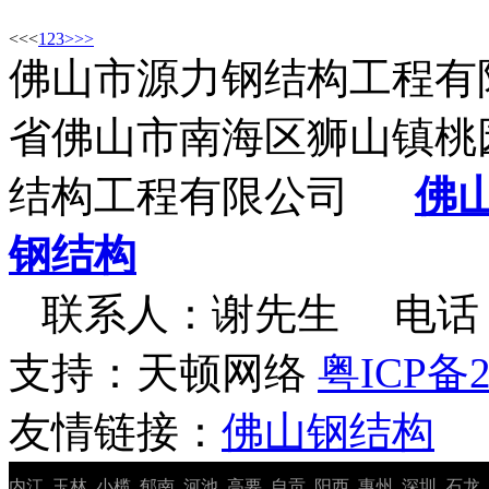
<<
<
1
2
3
>
>>
佛山市源力钢结构工程有
省佛山市南海区狮山镇桃园
结构工程有限公司
佛
钢结构
联系人：谢先生 电话：13
支持：天顿网络
粤ICP备2
友情链接：
佛山钢结构
内江
玉林
小榄
郁南
河池
高要
自贡
阳西
惠州
深圳
石龙