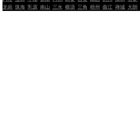
龙岗
珠海
乳源
南山
三水
横沥
三角
梧州
曲江
禅城
大朗