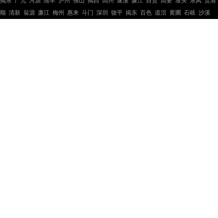
揭东
广元
河源
陆丰
泸州
佛山
揭西
高州
遂溪
廉江
自贡
高要
坡头
东凤
贵港
顺
清新
翁源
廉江
梅州
惠来
斗门
深圳
饶平
揭东
百色
道滘
黄圃
石岐
沙溪
钢结构工程
钢结构工程
钢结构工程
钢结构工程
钢结构工程
钢结构工程