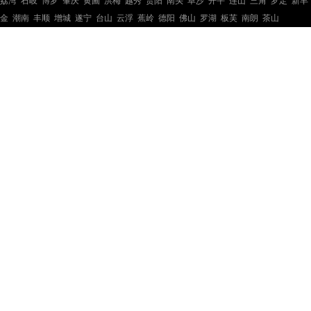
荔湾
石岐
博罗
肇庆
黄圃
洪梅
越秀
贵阳
南头
阜沙
开平
连山
三角
罗定
新丰
金
潮南
丰顺
增城
遂宁
台山
云浮
蕉岭
德阳
佛山
罗湖
板芙
南朗
茶山
钢结构工程
钢结构工程
钢结构工程
钢结构工程
钢结构工程
钢结构工程