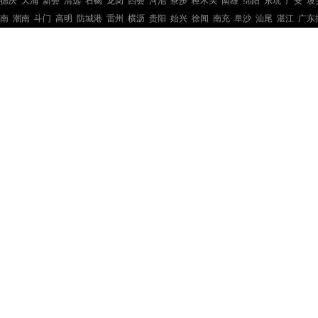
德庆
大涌
新会
清远
石碣
龙岗
四会
河池
寮步
樟木头
南雄
绵阳
东坑
广安
坡
南
潮南
斗门
高明
防城港
雷州
横沥
贵阳
始兴
徐闻
南充
阜沙
汕尾
湛江
广东
钢结构工程
钢结构工程
钢结构工程
钢结构工程
钢结构工程
钢结构工程