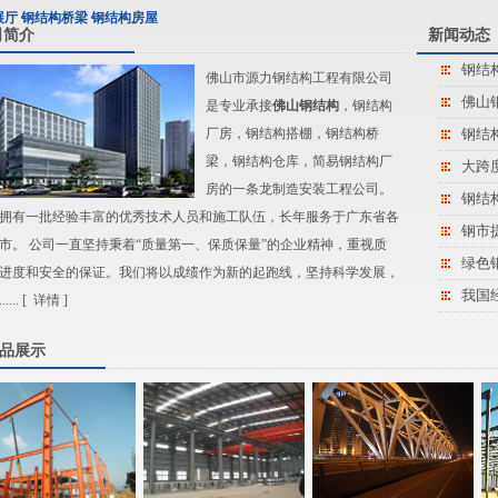
展厅 钢结构桥梁 钢结构房屋
司简介
新闻动态
钢结
佛山市源力钢结构工程有限公司
佛山
是专业承接
佛山钢结构
，钢结构
厂房，钢结构搭棚，钢结构桥
钢结
梁，钢结构仓库，简易钢结构厂
大跨
房的一条龙制造安装工程公司。
钢结
拥有一批经验丰富的优秀技术人员和施工队伍，长年服务于广东省各
钢市
市。 公司一直坚持秉着“质量第一、保质保量”的企业精神，重视质
绿色
进度和安全的保证。我们将以成绩作为新的起跑线，坚持科学发展，
我国
.... [
详情
]
品展示